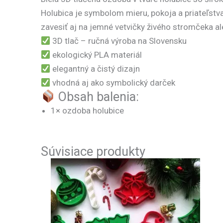
Holubica je symbolom
mieru, pokoja a priateľstv
zavesiť aj na jemné vetvičky živého stromčeka al
3D tlač – ručná výroba na Slovensku
ekologický PLA materiál
elegantný a čistý dizajn
vhodná aj ako symbolický darček
Obsah balenia:
1× ozdoba holubice
Súvisiace produkty