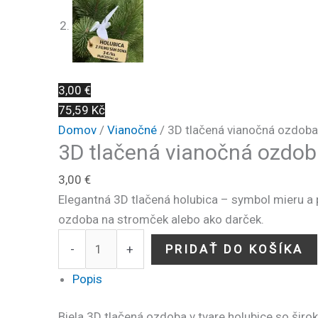
3,00 €
75,59 Kč
Domov
/
Vianočné
/ 3D tlačená vianočná ozdoba
3D tlačená vianočná ozdob
3,00
€
Elegantná 3D tlačená holubica – symbol mieru a p
ozdoba na stromček alebo ako darček.
-
+
PRIDAŤ DO KOŠÍKA
Popis
Biela 3D tlačená ozdoba v tvare holubice so širok