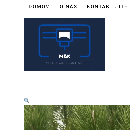
Preskočiť
množstvo
DOMOV
O NÁS
KONTAKTUJTE
na
3D
obsah
tlačená
vianočná
ozdoba
–
Holubica