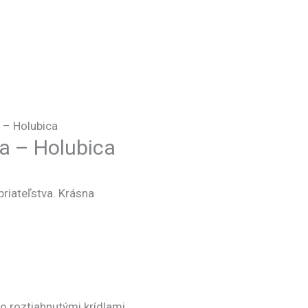
 – Holubica
a – Holubica
riateľstva. Krásna
o roztiahnutými krídlami.