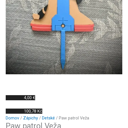
4,00 €
100,78 Kč
Domov
/
Zápichy
/
Detské
/ Paw patrol Veža
Paw patrol Veža