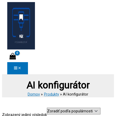
Preskočiť
na
obsah
AI konfigurátor
Domov
Produkty
AI konfigurátor
Zobrazený jediný výsledok