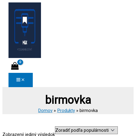
Preskočiť
na
obsah
birmovka
Domov
Produkty
birmovka
Zobrazený jediný výsledok