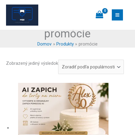
Preskočiť
na
obsah
promócie
Domov
Produkty
promócie
Zobrazený jediný výsledok